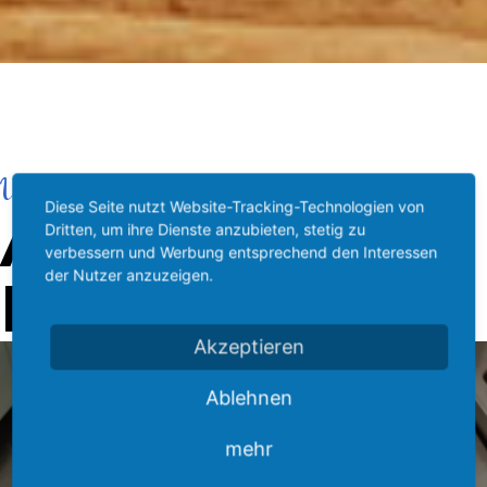
Unsere Spezialitäten
Diese Seite nutzt Website-Tracking-Technologien von
AUS DER
Dritten, um ihre Dienste anzubieten, stetig zu
verbessern und Werbung entsprechend den Interessen
der Nutzer anzuzeigen.
KÜCHE
Akzeptieren
Ablehnen
mehr